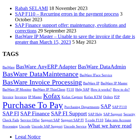
Rabah SELAMI
18 November 2023
SAP F110 – Recurring errors in the payment process
3
October 2023
SAP Finance support offer: maintenance, evolutions and
corrections
29 September 2023
BasWare IP Master – Unable to save the invoice if the date is
greater than March 15, 2023
5 May 2023
TAGS
BasWare AnyERP Adapter
BasWare DataAdmin
BasWare
BasWare DataMaintenance
BasWare IFace Service
BasWare Invoice Processing
BasWare IP
BasWare IP Master
BasWare IP Monitor
BasWare IP ThinClient
F110
Help SAP
How it works?
How to do?
Kofax
Invoice
Invoices
IP Master
Kofax Capture
Kofax KTM
Orders
P2P
Purchase To Pay
SAP
Purchasing Departments
SAP F110
SAP FI
SAP Finance
SAP FI Support
SAP Help
SAP Support
Security
Check Fails
Service Offer
Support SAP
Support SAP FI
T-code F110
Take into Account
What we have read
Processing
Uncode
Uncode SAP Support
Uncode Service
Legal Notice