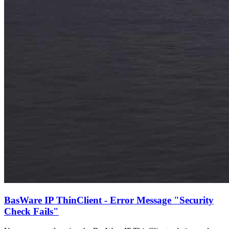
BasWare IP ThinClient - Error Message "Security
Check Fails"