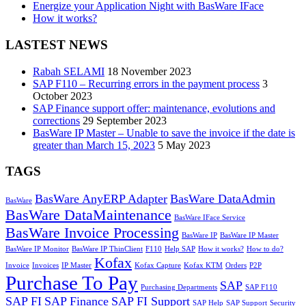
Energize your Application Night with BasWare IFace
How it works?
LASTEST NEWS
Rabah SELAMI
18 November 2023
SAP F110 – Recurring errors in the payment process
3
October 2023
SAP Finance support offer: maintenance, evolutions and
corrections
29 September 2023
BasWare IP Master – Unable to save the invoice if the date is
greater than March 15, 2023
5 May 2023
TAGS
BasWare AnyERP Adapter
BasWare DataAdmin
BasWare
BasWare DataMaintenance
BasWare IFace Service
BasWare Invoice Processing
BasWare IP
BasWare IP Master
BasWare IP Monitor
BasWare IP ThinClient
F110
Help SAP
How it works?
How to do?
Kofax
Invoice
Invoices
IP Master
Kofax Capture
Kofax KTM
Orders
P2P
Purchase To Pay
SAP
Purchasing Departments
SAP F110
SAP FI
SAP Finance
SAP FI Support
SAP Help
SAP Support
Security