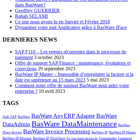
dans BasWare?
Geoffrey GUERRIER
Rabah SELAMI
Ce que nous avons lu en Janvier et Février 2018
Dynamiser votre nuit Applicative grâce à BasWare IFace
DERNIERES NEWS
SAP F110 – Les erreurs récurrentes dans le processus de
paiement
3 octobre 2023
Offre de support SAP Finance : maintenance, évolutions et
corrections
29 septembre 2023
BasWare IP Master – Impossible d’enregistrer la facture si la
date est supérieure au 15 mars 2023
5 mai 2023
Comment notre offre de support BasWare peut aider votre
entreprise ?
10 avril 2023
TAGS
BasWare AnyERP Adapter
BasWare
Aide SAP
BasWare
BasWare DataMaintenance
DataAdmin
BasWare
BasWare Invoice Processing
IFace Service
BasWare IP
BasWare IP Master
BasWare IP Monitor
BasWare IP ThinClient
Ce que nous avons lu
Commandes
Comment