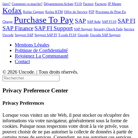
faire?
Comment ça marche?
Départements Achats
F110
Facture
Factures
IP Master
Kofax
Kofax Capture
Kofax KTM
Offre de Service
P2P
Processus de Prise En
Purchase To Pay
SAP
SAP FI
Charge
SAP Aide
SAP F110
SAP Finance
SAP FI Support
SAP Support
Security Check Fails
Service
Uncode
Support SAP
Support SAP FI
T-code F110
Uncode
Uncode SAP Support
Mentions Légales
Politique de Confidentialité
Rejoignez La Communauté
Contact
© 2026 Uncode. | Tous droits réservés.
Privacy Preference Center
Privacy Preferences
Lorsque vous visitez un site Web, il peut stocker ou récupérer des
informations via votre navigateur, généralement sous la forme de
cookies. Puisque nous respectons votre droit à la vie privée, vous
pouvez choisir de ne pas autoriser la collecte de données à partir de
certains types de services. Cependant, ne pas autoriser ces services