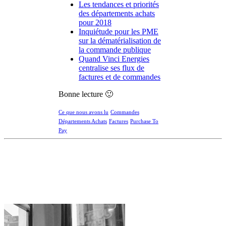
Les tendances et priorités
des départements achats
pour 2018
Inquiétude pour les PME
sur la dématérialisation de
la commande publique
Quand Vinci Energies
centralise ses flux de
factures et de commandes
Bonne lecture 🙂
Ce que nous avons lu
Commandes
Départements Achats
Factures
Purchase To
Pay