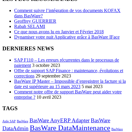
Comment suivre l’intégration de vos documents KOFAX
dans BasWare?
Geoffrey GUERRIER
Rabah SELAMI
Ce que nous avons lu en Janvier et Février 2018
Dynamiser votre nuit Applicative grâce à BasWare IFace
DERNIERES NEWS
SAP F110 – Les erreurs récurrentes dans le processus de
paiement
3 octobre 2023
Offre de support SAP Finance : maintenance, évolutions et
corrections
29 septembre 2023
BasWare IP Master – Impossible d’enregistrer la facture si la
date est supérieure au 15 mars 2023
5 mai 2023
Comment notre offre de support BasWare peut aider votre
entreprise ?
10 avril 2023
TAGS
BasWare AnyERP Adapter
BasWare
Aide SAP
BasWare
BasWare DataMaintenance
DataAdmin
BasWare