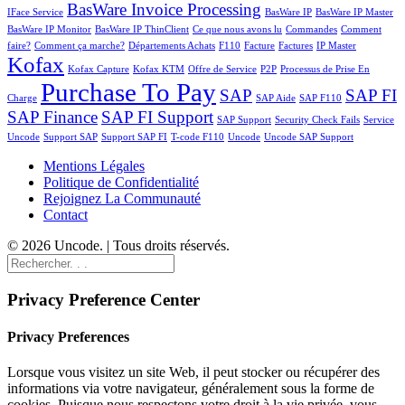
BasWare Invoice Processing
IFace Service
BasWare IP
BasWare IP Master
BasWare IP Monitor
BasWare IP ThinClient
Ce que nous avons lu
Commandes
Comment
faire?
Comment ça marche?
Départements Achats
F110
Facture
Factures
IP Master
Kofax
Kofax Capture
Kofax KTM
Offre de Service
P2P
Processus de Prise En
Purchase To Pay
SAP
SAP FI
Charge
SAP Aide
SAP F110
SAP Finance
SAP FI Support
SAP Support
Security Check Fails
Service
Uncode
Support SAP
Support SAP FI
T-code F110
Uncode
Uncode SAP Support
Mentions Légales
Politique de Confidentialité
Rejoignez La Communauté
Contact
© 2026 Uncode. | Tous droits réservés.
Privacy Preference Center
Privacy Preferences
Lorsque vous visitez un site Web, il peut stocker ou récupérer des
informations via votre navigateur, généralement sous la forme de
cookies. Puisque nous respectons votre droit à la vie privée, vous