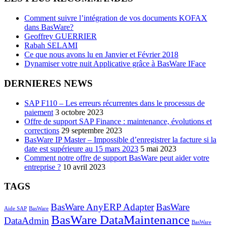
Comment suivre l’intégration de vos documents KOFAX
dans BasWare?
Geoffrey GUERRIER
Rabah SELAMI
Ce que nous avons lu en Janvier et Février 2018
Dynamiser votre nuit Applicative grâce à BasWare IFace
DERNIERES NEWS
SAP F110 – Les erreurs récurrentes dans le processus de
paiement
3 octobre 2023
Offre de support SAP Finance : maintenance, évolutions et
corrections
29 septembre 2023
BasWare IP Master – Impossible d’enregistrer la facture si la
date est supérieure au 15 mars 2023
5 mai 2023
Comment notre offre de support BasWare peut aider votre
entreprise ?
10 avril 2023
TAGS
BasWare AnyERP Adapter
BasWare
Aide SAP
BasWare
BasWare DataMaintenance
DataAdmin
BasWare