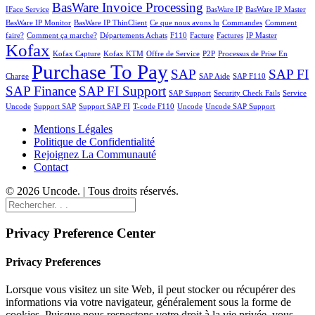
BasWare Invoice Processing
IFace Service
BasWare IP
BasWare IP Master
BasWare IP Monitor
BasWare IP ThinClient
Ce que nous avons lu
Commandes
Comment
faire?
Comment ça marche?
Départements Achats
F110
Facture
Factures
IP Master
Kofax
Kofax Capture
Kofax KTM
Offre de Service
P2P
Processus de Prise En
Purchase To Pay
SAP
SAP FI
Charge
SAP Aide
SAP F110
SAP Finance
SAP FI Support
SAP Support
Security Check Fails
Service
Uncode
Support SAP
Support SAP FI
T-code F110
Uncode
Uncode SAP Support
Mentions Légales
Politique de Confidentialité
Rejoignez La Communauté
Contact
© 2026 Uncode. | Tous droits réservés.
Privacy Preference Center
Privacy Preferences
Lorsque vous visitez un site Web, il peut stocker ou récupérer des
informations via votre navigateur, généralement sous la forme de
cookies. Puisque nous respectons votre droit à la vie privée, vous