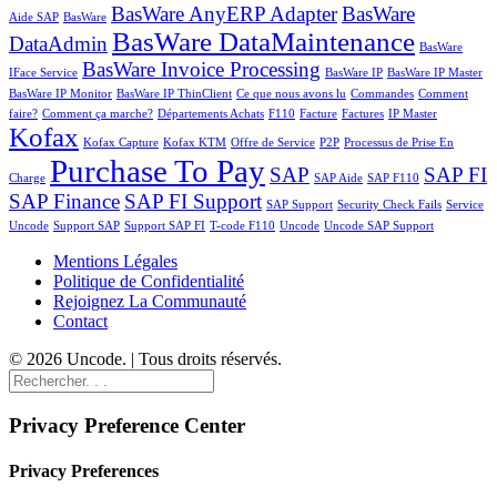
BasWare AnyERP Adapter
BasWare
Aide SAP
BasWare
BasWare DataMaintenance
DataAdmin
BasWare
BasWare Invoice Processing
IFace Service
BasWare IP
BasWare IP Master
BasWare IP Monitor
BasWare IP ThinClient
Ce que nous avons lu
Commandes
Comment
faire?
Comment ça marche?
Départements Achats
F110
Facture
Factures
IP Master
Kofax
Kofax Capture
Kofax KTM
Offre de Service
P2P
Processus de Prise En
Purchase To Pay
SAP
SAP FI
Charge
SAP Aide
SAP F110
SAP Finance
SAP FI Support
SAP Support
Security Check Fails
Service
Uncode
Support SAP
Support SAP FI
T-code F110
Uncode
Uncode SAP Support
Mentions Légales
Politique de Confidentialité
Rejoignez La Communauté
Contact
© 2026 Uncode. | Tous droits réservés.
Privacy Preference Center
Privacy Preferences