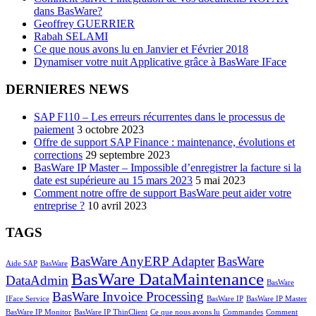
dans BasWare?
Geoffrey GUERRIER
Rabah SELAMI
Ce que nous avons lu en Janvier et Février 2018
Dynamiser votre nuit Applicative grâce à BasWare IFace
DERNIERES NEWS
SAP F110 – Les erreurs récurrentes dans le processus de
paiement
3 octobre 2023
Offre de support SAP Finance : maintenance, évolutions et
corrections
29 septembre 2023
BasWare IP Master – Impossible d’enregistrer la facture si la
date est supérieure au 15 mars 2023
5 mai 2023
Comment notre offre de support BasWare peut aider votre
entreprise ?
10 avril 2023
TAGS
BasWare AnyERP Adapter
BasWare
Aide SAP
BasWare
BasWare DataMaintenance
DataAdmin
BasWare
BasWare Invoice Processing
IFace Service
BasWare IP
BasWare IP Master
BasWare IP Monitor
BasWare IP ThinClient
Ce que nous avons lu
Commandes
Comment