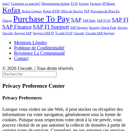
faire?
Comment ça marche?
Départements Achats
F110
Facture
Factures
IP Master
Kofax
Kofax Capture
Kofax KTM
Offre de Service
P2P
Processus de Prise En
Purchase To Pay
SAP
SAP FI
Charge
SAP Aide
SAP F110
SAP Finance
SAP FI Support
SAP Support
Security Check Fails
Service
Uncode
Support SAP
Support SAP FI
T-code F110
Uncode
Uncode SAP Support
Mentions Légales
Politique de Confidentialité
Rejoignez La Communauté
Contact
© 2026 Uncode. | Tous droits réservés.
Privacy Preference Center
Privacy Preferences
Lorsque vous visitez un site Web, il peut stocker ou récupérer des
informations via votre navigateur, généralement sous la forme de
cookies. Puisque nous respectons votre droit à la vie privée, vous
pouvez choisir de ne pas autoriser la collecte de données à partir de
certains types de services. Cependant, ne pas autoriser ces services